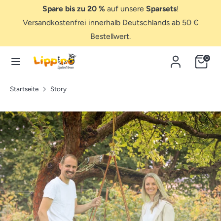
Direkt
Spare bis zu 20 %
auf unsere
Sparsets
!
zum
Versandkostenfrei innerhalb Deutschlands ab 50 €
Inhalt
Bestellwert.
Suchen
Hier
suchen...
Hier
0
suchen...
Startseite
Story