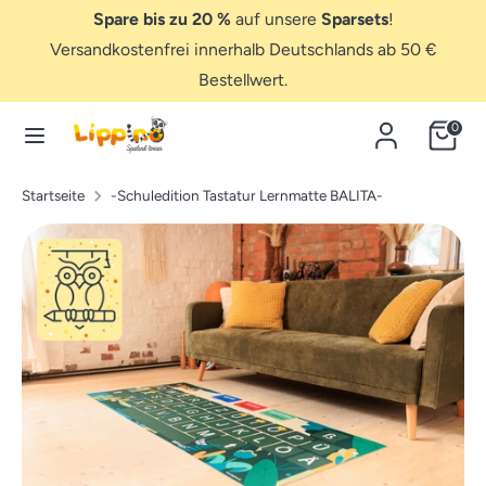
Direkt
Spare bis zu 20 %
auf unsere
Sparsets
!
zum
Versandkostenfrei innerhalb Deutschlands ab 50 €
Inhalt
Bestellwert.
Suchen
Hier
suchen...
Hier
0
suchen...
Startseite
-Schuledition Tastatur Lernmatte BALITA-