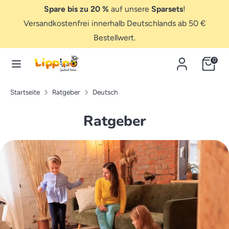
Direkt
Spare bis zu 20 %
auf unsere
Sparsets
!
zum
Versandkostenfrei innerhalb Deutschlands ab 50 €
Inhalt
Bestellwert.
Suchen
Hier
suchen...
Hier
0
suchen...
Startseite
Ratgeber
Deutsch
Ratgeber