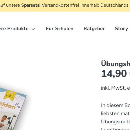
uf unsere
Sparsets
! Versandkostenfrei innerhalb Deutschlands 
Hier
ere Produkte
Für Schulen
Ratgeber
Story
suchen...
Übungs
14,90
inkl. MwSt. 
In diesem Bo
liebsten ma
Übungsmeth
Lerntherapeu