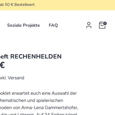
ab 50 € Bestellwert.
0
Soziale Projekte
FAQ
heft RECHENHELDEN
 €
exkl. Versand
oklet erwartet euch eine Auswahl der
thematischen und spielerischen
oden von Anna-Lena Gammertshofer,
tin und Lehrerin. Auf 24 Seiten könnt