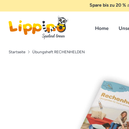
Direkt
Spare bis zu 20 %
a
zum
Inhalt
Home
Uns
Startseite
Übungsheft RECHENHELDEN