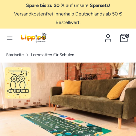
Direkt
Spare bis zu 20 %
auf unsere
Sparsets
!
zum
Versandkostenfrei innerhalb Deutschlands ab 50 €
Inhalt
Bestellwert.
Suchen
Hier
suchen...
Hier
0
suchen...
Startseite
Lernmatten für Schulen