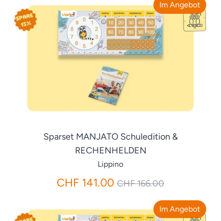
Im Angebot
Sparset MANJATO Schuledition &
RECHENHELDEN
Lippino
Normaler
CHF 141.00
CHF 166.00
Preis
Im Angebot