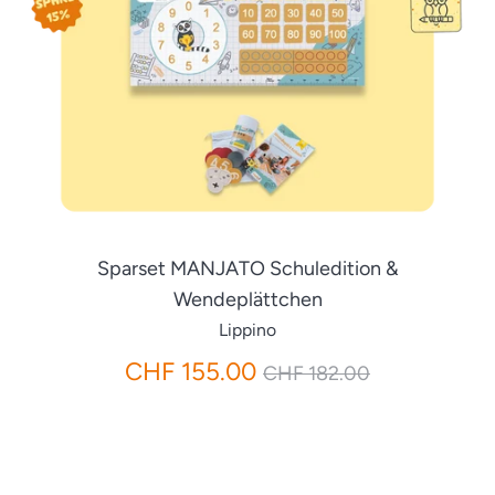
Sparset MANJATO Schuledition &
Wendeplättchen
Lippino
Normaler
CHF 155.00
CHF 182.00
Preis