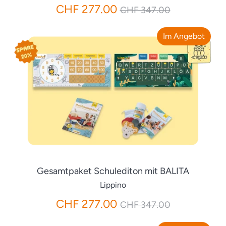
Normaler
CHF 277.00
CHF 347.00
Preis
Im Angebot
Gesamtpaket Schulediton mit BALITA
Lippino
Normaler
CHF 277.00
CHF 347.00
Preis