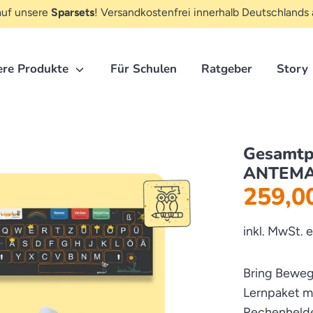
uf unsere
Sparsets
! Versandkostenfrei innerhalb Deutschlands 
Hier
ere Produkte
Für Schulen
Ratgeber
Story
suchen...
Gesamtpa
ANTEM
259,0
inkl. MwSt. 
Bring Bewegu
iedergabe
iedergabe
Lernpaket 
Rechenheld