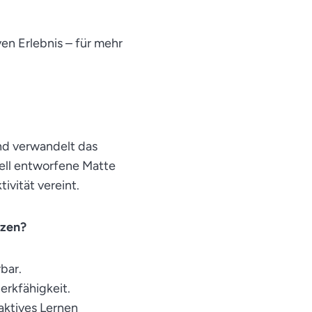
n Erlebnis – für mehr
nd verwandelt das
ell entworfene Matte
ivität vereint.
tzen?
bar.
rkfähigkeit.
aktives Lernen