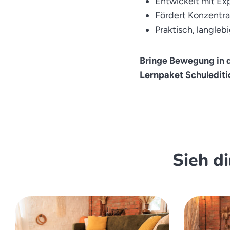
Entwickelt mit Ex
Fördert Konzentra
Praktisch, langleb
Bringe Bewegung in d
Lernpaket Schulediti
Sieh d