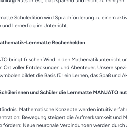
lalltag:
Rutschfest, platzsparend und leicht zu reinigen
atte Schuledition wird Sprachförderung zu einem aktive
und Lernerfolg im Unterricht.
athematik-Lernmatte Rechenhelden
O bringt frischen Wind in den Mathematikunterricht u
en Ort voller Entdeckungen und Abenteuer. Unsere spezi
mbolen bildet die Basis für ein Lernen, das Spaß und Akt
 Schülerinnen und Schüler die Lernmatte MANJATO nu
ständnis: Mathematische Konzepte werden intuitiv erfahr
ntration: Bewegung steigert die Aufmerksamkeit und Me
g fördern: Neue neuronale Verbindungen werden durch 