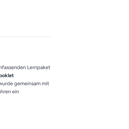
umfassenden Lernpaket
ooklet
t wurde gemeinsam mit
hren ein