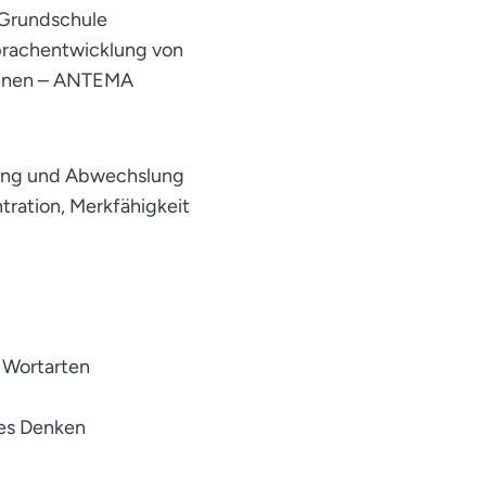
r Grundschule
Sprachentwicklung von
kennen – ANTEMA
gung und Abwechslung
tration, Merkfähigkeit
d Wortarten
les Denken