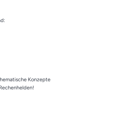
nd:
athematische Konzepte
ne Rechenhelden!