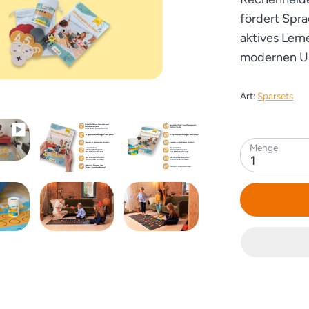
fördert Spr
aktives Lern
modernen Un
Art:
Sparsets
Menge
1