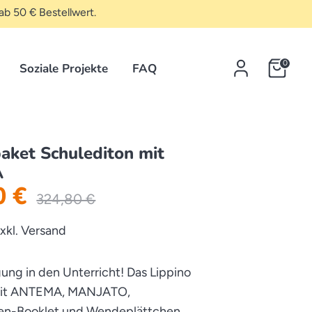
ab 50 € Bestellwert.
0
Soziale Projekte
FAQ
ket Schulediton mit
A
0 €
Normaler
324,80 €
Preis
exkl. Versand
ng in den Unterricht! Das Lippino
mit ANTEMA, MANJATO,
en-Booklet und Wendeplättchen