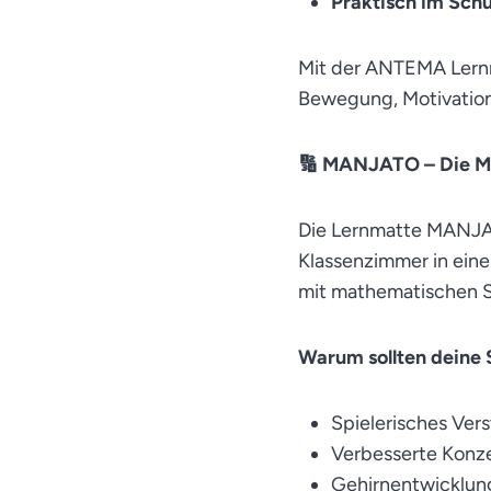
Praktisch im Schu
Mit der ANTEMA Lernm
Bewegung, Motivation 
🔢 MANJATO – Die M
Die Lernmatte MANJAT
Klassenzimmer in ein
mit mathematischen Sy
Warum sollten deine
Spielerisches Ver
Verbesserte Konze
Gehirnentwicklun