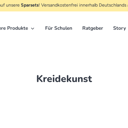
uf unsere
Sparsets
! Versandkostenfrei innerhalb Deutschlands 
Hier
ere Produkte
Für Schulen
Ratgeber
Story
suchen...
Kreidekunst